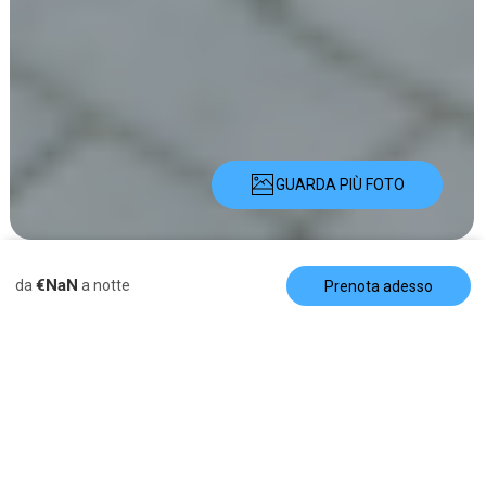
GUARDA PIÙ FOTO
Descrizione
Foto
Servizi
Località
Prezzi
Disponibilità
Recens
€NaN
da
a notte
Prenota adesso
Appartamento
Cocos Beachfront