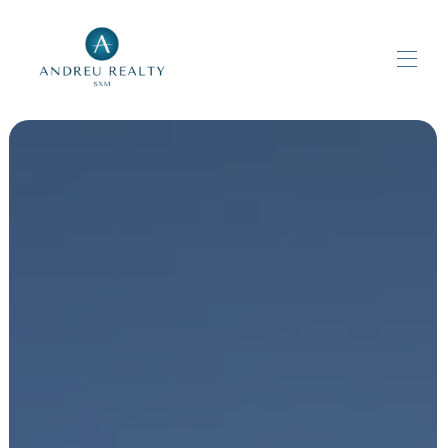
Thuis
Alle eigenschappen
▾
Neem contact met ons op
Aangepaste paginanaam