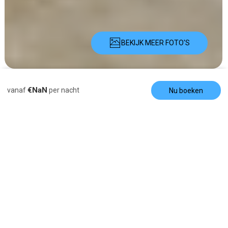
BEKIJK MEER FOTO'S
Beschrijving
Foto's
Voorzieningen
Locatie
Tarieven
Beschikb
€NaN
vanaf
per nacht
Nu boeken
Appartement / Flat te huur
Cocos Beachfront
Heaven