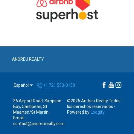
ANDREU REALTY
Español
+1 721 550-0150
36 Airport Road, Simpson
©
2026
Andreu Realty
Todos
Bay, Caribbean, St
los derechos reservados
-
Maarten/St Martin
.
Powered by
Lodgify
Email
:
contact@andreurealty.com