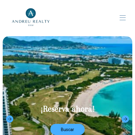
Inicio
Propiedades
▾
Contáctenos
Nombre de página personalizado
¡Reserva ahora!
Buscar